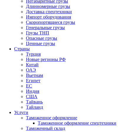
Негабаритные грузы
Длинномерные грузы
Доставка спецтехники
Импорт оборудования
Скоропортящиеся грузы
Генеральные грузы
Грузы ТНП
Опасные грузы
Ценные грузы
Страны
Турция
Новые регионы РФ
Китай
ОАЭ
Вьетнам
Египет
ЕС
Индия
США
Тайвань
Тайланд
Услуги
Таможенное оформление
Таможенное оформление спецтехники
Таможенный склад