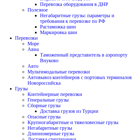
Перевозка оборудования в ДНР
Полезное
Негабаритные грузы: параметры и
требования к перевозке по РФ
Растаможка шин
Маркировка шин
Перевозки
Море
Авиа
Таможенный представитель в аэропорту
Внуково
Авто
Мультимодальные перевозки
Автовывоз контейнеров с портовых терминалов
Новороссийска
Грузы
Контейнерные перевозки
Генеральные грузы
Сборные грузы
Доставка грузов из Турции
Опасные грузы
Крупногабаритные и тяжеловесные грузы
Негабаритные грузы
Длинномерные грузы
Доставка спецтехники