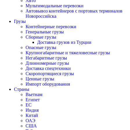
Авто
Мультимодальные перевозки
Автовывоз контейнеров с портовых терминалов
Новороссийска
Грузы
Контейнерные перевозки
Генеральные грузы
Сборные грузы
Доставка грузов из Турции
Опасные грузы
Крупногабаритные и тяжеловесные грузы
Негабаритные грузы
Длинномерные грузы
Доставка спецтехники
Скоропортящиеся грузы
Ценные грузы
Импорт оборудования
Страны
Вьетнам
Египет
ЕС
Индия
Китай
ОАЭ
США