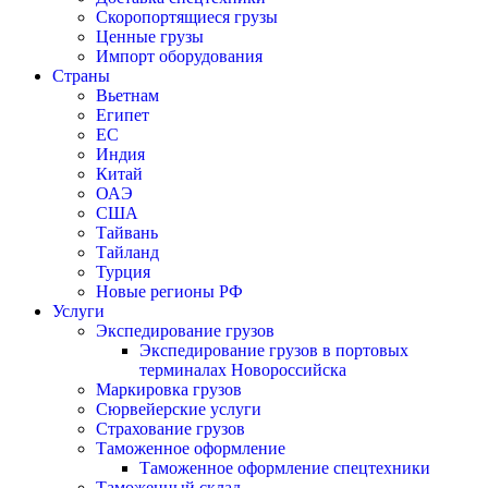
Скоропортящиеся грузы
Ценные грузы
Импорт оборудования
Страны
Вьетнам
Египет
ЕС
Индия
Китай
ОАЭ
США
Тайвань
Тайланд
Турция
Новые регионы РФ
Услуги
Экспедирование грузов
Экспедирование грузов в портовых
терминалах Новороссийска
Маркировка грузов
Сюрвейерские услуги
Страхование грузов
Таможенное оформление
Таможенное оформление спецтехники
Таможенный склад