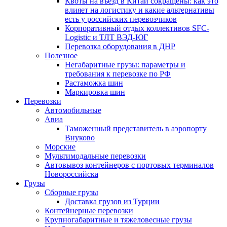
Квоты на въезд в Китай сокращены: как это
влияет на логистику и какие альтернативы
есть у российских перевозчиков
Корпоративный отдых коллективов SFC-
Logistic и ТЛТ ВЭД-ЮГ
Перевозка оборудования в ДНР
Полезное
Негабаритные грузы: параметры и
требования к перевозке по РФ
Растаможка шин
Маркировка шин
Перевозки
Автомобильные
Авиа
Таможенный представитель в аэропорту
Внуково
Морские
Мультимодальные перевозки
Автовывоз контейнеров с портовых терминалов
Новороссийска
Грузы
Сборные грузы
Доставка грузов из Турции
Контейнерные перевозки
Крупногабаритные и тяжеловесные грузы