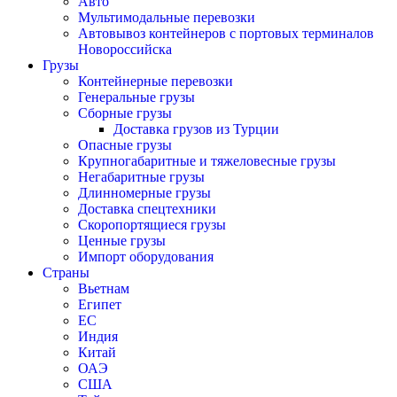
Авто
Мультимодальные перевозки
Автовывоз контейнеров с портовых терминалов
Новороссийска
Грузы
Контейнерные перевозки
Генеральные грузы
Сборные грузы
Доставка грузов из Турции
Опасные грузы
Крупногабаритные и тяжеловесные грузы
Негабаритные грузы
Длинномерные грузы
Доставка спецтехники
Скоропортящиеся грузы
Ценные грузы
Импорт оборудования
Страны
Вьетнам
Египет
ЕС
Индия
Китай
ОАЭ
США