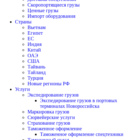
Скоропортящиеся грузы
Ценные грузы
Импорт оборудования
Страны
Вьетнам
Египет
ЕС
Индия
Китай
ОАЭ
США
Тайвань
Тайланд
Турция
Новые регионы РФ
Услуги
Экспедирование грузов
Экспедирование грузов в портовых
терминалах Новороссийска
Маркировка грузов
Сюрвейерские услуги
Страхование грузов
Таможенное оформление
Таможенное оформление спецтехники
Таможенный склад