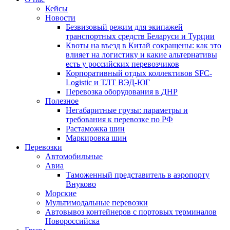
Кейсы
Новости
Безвизовый режим для экипажей
транспортных средств Беларуси и Турции
Квоты на въезд в Китай сокращены: как это
влияет на логистику и какие альтернативы
есть у российских перевозчиков
Корпоративный отдых коллективов SFC-
Logistic и ТЛТ ВЭД-ЮГ
Перевозка оборудования в ДНР
Полезное
Негабаритные грузы: параметры и
требования к перевозке по РФ
Растаможка шин
Маркировка шин
Перевозки
Автомобильные
Авиа
Таможенный представитель в аэропорту
Внуково
Морские
Мультимодальные перевозки
Автовывоз контейнеров с портовых терминалов
Новороссийска