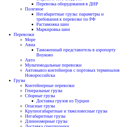
Перевозка оборудования в ДНР
Полезное
Негабаритные грузы: параметры и
требования к перевозке по РФ
Растаможка шин
Маркировка шин
Перевозки
Море
Авиа
Таможенный представитель в аэропорту
Внуково
Авто
Мультимодальные перевозки
Автовывоз контейнеров с портовых терминалов
Новороссийска
Грузы
Контейнерные перевозки
Генеральные грузы
Сборные грузы
Доставка грузов из Турции
Опасные грузы
Крупногабаритные и тяжеловесные грузы
Негабаритные грузы
Длинномерные грузы
Доставка спецтехники