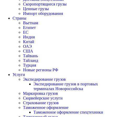
Скоропортящиеся грузы
Ценные грузы
Импорт оборудования
Страны
Вьетнам
Египет
ЕС
Индия
Китай
ОАЭ
США
Тайвань
Тайланд
Турция
Новые регионы РФ
Услуги
Экспедирование грузов
Экспедирование грузов в портовых
терминалах Новороссийска
Маркировка грузов
Сюрвейерские услуги
Страхование грузов
Таможенное оформление
Таможенное оформление спецтехники
Таможенный склад