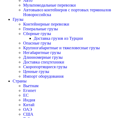
Авто
Мультимодальные перевозки
Автовывоз контейнеров с портовых терминалов
Новороссийска
Грузы
Контейнерные перевозки
Генеральные грузы
Сборные грузы
Доставка грузов из Турции
Опасные грузы
Крупногабаритные и тяжеловесные грузы
Негабаритные грузы
Длинномерные грузы
Доставка спецтехники
Скоропортящиеся грузы
Ценные грузы
Импорт оборудования
Страны
Вьетнам
Египет
ЕС
Индия
Китай
ОАЭ
США