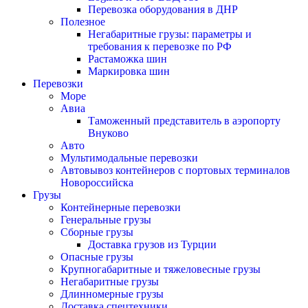
Перевозка оборудования в ДНР
Полезное
Негабаритные грузы: параметры и
требования к перевозке по РФ
Растаможка шин
Маркировка шин
Перевозки
Море
Авиа
Таможенный представитель в аэропорту
Внуково
Авто
Мультимодальные перевозки
Автовывоз контейнеров с портовых терминалов
Новороссийска
Грузы
Контейнерные перевозки
Генеральные грузы
Сборные грузы
Доставка грузов из Турции
Опасные грузы
Крупногабаритные и тяжеловесные грузы
Негабаритные грузы
Длинномерные грузы
Доставка спецтехники