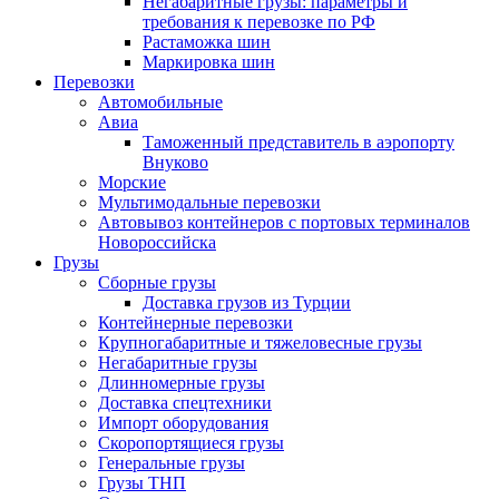
Негабаритные грузы: параметры и
требования к перевозке по РФ
Растаможка шин
Маркировка шин
Перевозки
Автомобильные
Авиа
Таможенный представитель в аэропорту
Внуково
Морские
Мультимодальные перевозки
Автовывоз контейнеров с портовых терминалов
Новороссийска
Грузы
Сборные грузы
Доставка грузов из Турции
Контейнерные перевозки
Крупногабаритные и тяжеловесные грузы
Негабаритные грузы
Длинномерные грузы
Доставка спецтехники
Импорт оборудования
Скоропортящиеся грузы
Генеральные грузы
Грузы ТНП