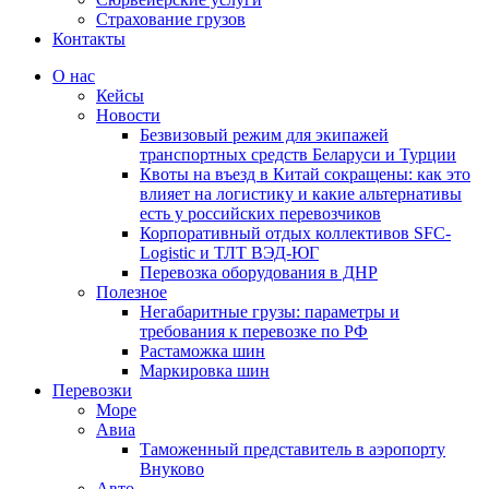
Страхование грузов
Контакты
О нас
Кейсы
Новости
Безвизовый режим для экипажей
транспортных средств Беларуси и Турции
Квоты на въезд в Китай сокращены: как это
влияет на логистику и какие альтернативы
есть у российских перевозчиков
Корпоративный отдых коллективов SFC-
Logistic и ТЛТ ВЭД-ЮГ
Перевозка оборудования в ДНР
Полезное
Негабаритные грузы: параметры и
требования к перевозке по РФ
Растаможка шин
Маркировка шин
Перевозки
Море
Авиа
Таможенный представитель в аэропорту
Внуково
Авто