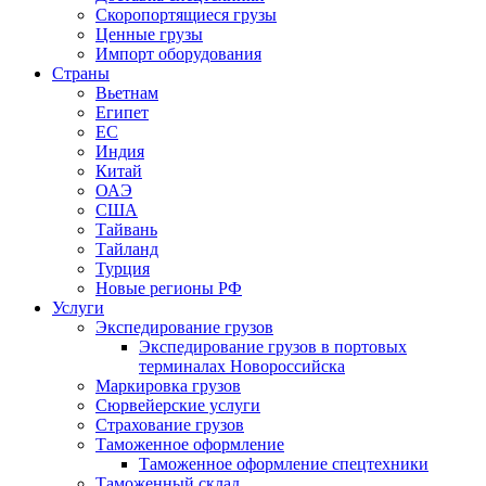
Скоропортящиеся грузы
Ценные грузы
Импорт оборудования
Страны
Вьетнам
Египет
ЕС
Индия
Китай
ОАЭ
США
Тайвань
Тайланд
Турция
Новые регионы РФ
Услуги
Экспедирование грузов
Экспедирование грузов в портовых
терминалах Новороссийска
Маркировка грузов
Сюрвейерские услуги
Страхование грузов
Таможенное оформление
Таможенное оформление спецтехники
Таможенный склад