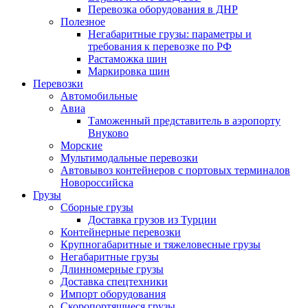
Перевозка оборудования в ДНР
Полезное
Негабаритные грузы: параметры и
требования к перевозке по РФ
Растаможка шин
Маркировка шин
Перевозки
Автомобильные
Авиа
Таможенный представитель в аэропорту
Внуково
Морские
Мультимодальные перевозки
Автовывоз контейнеров с портовых терминалов
Новороссийска
Грузы
Сборные грузы
Доставка грузов из Турции
Контейнерные перевозки
Крупногабаритные и тяжеловесные грузы
Негабаритные грузы
Длинномерные грузы
Доставка спецтехники
Импорт оборудования
Скоропортящиеся грузы