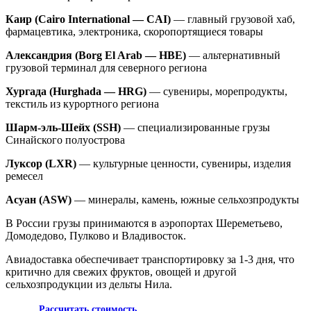
Каир (Cairo International — CAI)
— главный грузовой хаб,
фармацевтика, электроника, скоропортящиеся товары
Александрия (Borg El Arab — HBE)
— альтернативный
грузовой терминал для северного региона
Хургада (Hurghada — HRG)
— сувениры, морепродукты,
текстиль из курортного региона
Шарм-эль-Шейх (SSH)
— специализированные грузы
Синайского полуострова
Луксор (LXR)
— культурные ценности, сувениры, изделия
ремесел
Асуан (ASW)
— минералы, камень, южные сельхозпродукты
В России грузы принимаются в аэропортах Шереметьево,
Домодедово, Пулково и Владивосток.
Авиадоставка обеспечивает транспортировку за 1-3 дня, что
критично для свежих фруктов, овощей и другой
сельхозпродукции из дельты Нила.
Рассчитать стоимость