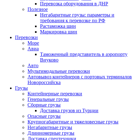
Перевозка оборудования в ДНР
Полезное
Негабаритные грузы: параметры и
требования к перевозке по РФ
Растаможка шин
Маркировка шин
Перевозки
Море
Авиа
Таможенный представитель в аэропорту
Внуково
Авто
Мультимодальные перевозки
Автовывоз контейнеров с портовых терминалов
Новороссийска
Грузы
Контейнерные перевозки
Генеральные грузы
Сборные грузы
Доставка грузов из Турции
Опасные грузы
Крупногабаритные и тяжеловесные грузы
Негабаритные грузы
Длинномерные грузы
Доставка спецтехники