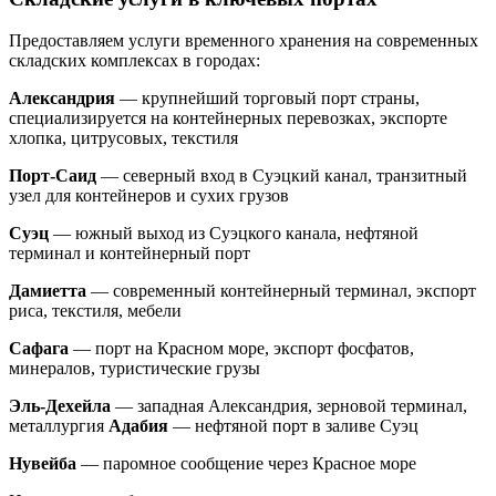
Предоставляем услуги временного хранения на современных
складских комплексах в городах:
Александрия
— крупнейший торговый порт страны,
специализируется на контейнерных перевозках, экспорте
хлопка, цитрусовых, текстиля
Порт-Саид
— северный вход в Суэцкий канал, транзитный
узел для контейнеров и сухих грузов
Суэц
— южный выход из Суэцкого канала, нефтяной
терминал и контейнерный порт
Дамиетта
— современный контейнерный терминал, экспорт
риса, текстиля, мебели
Сафага
— порт на Красном море, экспорт фосфатов,
минералов, туристические грузы
Эль-Дехейла
— западная Александрия, зерновой терминал,
металлургия
Адабия
— нефтяной порт в заливе Суэц
Нувейба
— паромное сообщение через Красное море