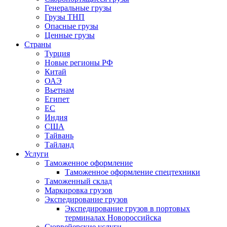
Генеральные грузы
Грузы ТНП
Опасные грузы
Ценные грузы
Страны
Турция
Новые регионы РФ
Китай
ОАЭ
Вьетнам
Египет
ЕС
Индия
США
Тайвань
Тайланд
Услуги
Таможенное оформление
Таможенное оформление спецтехники
Таможенный склад
Маркировка грузов
Экспедирование грузов
Экспедирование грузов в портовых
терминалах Новороссийска
Сюрвейерские услуги