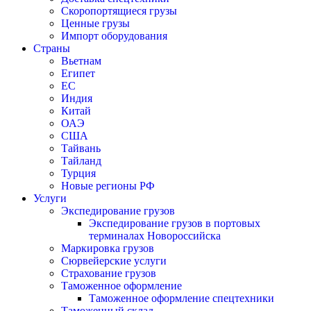
Скоропортящиеся грузы
Ценные грузы
Импорт оборудования
Страны
Вьетнам
Египет
ЕС
Индия
Китай
ОАЭ
США
Тайвань
Тайланд
Турция
Новые регионы РФ
Услуги
Экспедирование грузов
Экспедирование грузов в портовых
терминалах Новороссийска
Маркировка грузов
Сюрвейерские услуги
Страхование грузов
Таможенное оформление
Таможенное оформление спецтехники
Таможенный склад