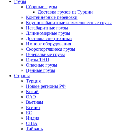
Грузы
Сборные грузы
Доставка грузов из Турции
Контейнерные перевозки
Крупногабаритные и тяжеловесные грузы
Негабаритные грузы
Длинномерные грузы
Доставка спецтехники
Импорт оборудования
Скоропортящиеся грузы
Генеральные грузы
Грузы ТНП
Опасные грузы
Ценные грузы
Страны
Турция
Новые регионы РФ
Китай
ОАЭ
Вьетнам
Египет
ЕС
Индия
США
Тайвань