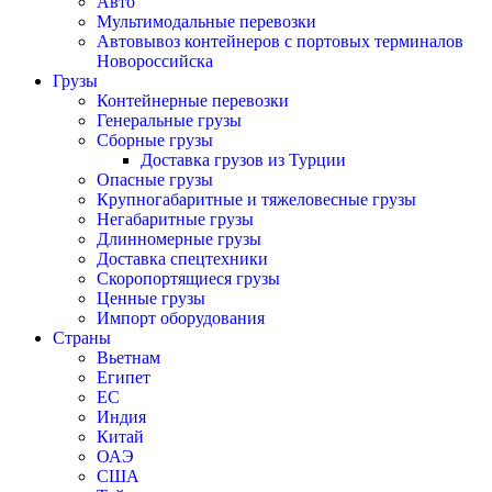
Авто
Мультимодальные перевозки
Автовывоз контейнеров с портовых терминалов
Новороссийска
Грузы
Контейнерные перевозки
Генеральные грузы
Сборные грузы
Доставка грузов из Турции
Опасные грузы
Крупногабаритные и тяжеловесные грузы
Негабаритные грузы
Длинномерные грузы
Доставка спецтехники
Скоропортящиеся грузы
Ценные грузы
Импорт оборудования
Страны
Вьетнам
Египет
ЕС
Индия
Китай
ОАЭ
США