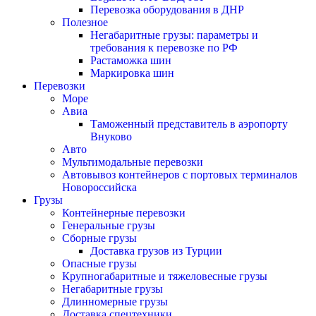
Перевозка оборудования в ДНР
Полезное
Негабаритные грузы: параметры и
требования к перевозке по РФ
Растаможка шин
Маркировка шин
Перевозки
Море
Авиа
Таможенный представитель в аэропорту
Внуково
Авто
Мультимодальные перевозки
Автовывоз контейнеров с портовых терминалов
Новороссийска
Грузы
Контейнерные перевозки
Генеральные грузы
Сборные грузы
Доставка грузов из Турции
Опасные грузы
Крупногабаритные и тяжеловесные грузы
Негабаритные грузы
Длинномерные грузы
Доставка спецтехники