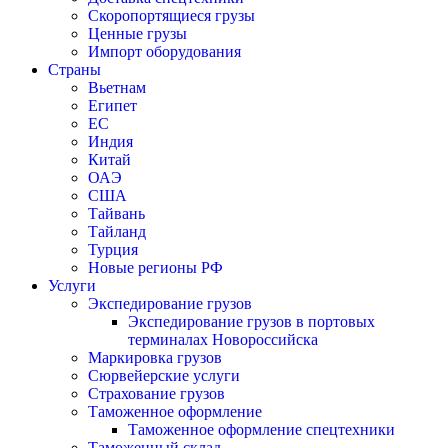
Скоропортящиеся грузы
Ценные грузы
Импорт оборудования
Страны
Вьетнам
Египет
ЕС
Индия
Китай
ОАЭ
США
Тайвань
Тайланд
Турция
Новые регионы РФ
Услуги
Экспедирование грузов
Экспедирование грузов в портовых
терминалах Новороссийска
Маркировка грузов
Сюрвейерские услуги
Страхование грузов
Таможенное оформление
Таможенное оформление спецтехники
Таможенный склад