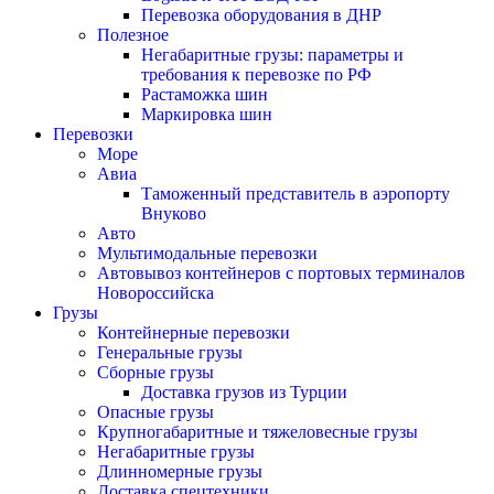
Перевозка оборудования в ДНР
Полезное
Негабаритные грузы: параметры и
требования к перевозке по РФ
Растаможка шин
Маркировка шин
Перевозки
Море
Авиа
Таможенный представитель в аэропорту
Внуково
Авто
Мультимодальные перевозки
Автовывоз контейнеров с портовых терминалов
Новороссийска
Грузы
Контейнерные перевозки
Генеральные грузы
Сборные грузы
Доставка грузов из Турции
Опасные грузы
Крупногабаритные и тяжеловесные грузы
Негабаритные грузы
Длинномерные грузы
Доставка спецтехники