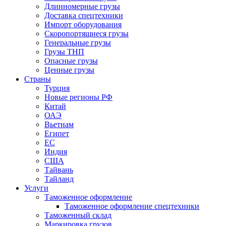
Длинномерные грузы
Доставка спецтехники
Импорт оборудования
Скоропортящиеся грузы
Генеральные грузы
Грузы ТНП
Опасные грузы
Ценные грузы
Страны
Турция
Новые регионы РФ
Китай
ОАЭ
Вьетнам
Египет
ЕС
Индия
США
Тайвань
Тайланд
Услуги
Таможенное оформление
Таможенное оформление спецтехники
Таможенный склад
Маркировка грузов