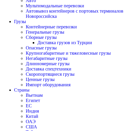
Авто
Мультимодальные перевозки
Автовывоз контейнеров с портовых терминалов
Новороссийска
Грузы
Контейнерные перевозки
Генеральные грузы
Сборные грузы
Доставка грузов из Турции
Опасные грузы
Крупногабаритные и тяжеловесные грузы
Негабаритные грузы
Длинномерные грузы
Доставка спецтехники
Скоропортящиеся грузы
Ценные грузы
Импорт оборудования
Страны
Вьетнам
Египет
ЕС
Индия
Китай
ОАЭ
США