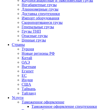
Крупногабаритные и тяжеловесные грузы
Негабаритные грузы
Длинномерные грузы
Доставка спецтехники
Импорт оборудования
Скоропортящиеся грузы
Генеральные грузы
Грузы ТНП
Опасные грузы
Ценные грузы
Страны
Турция
Новые регионы РФ
Китай
ОАЭ
Вьетнам
Египет
ЕС
Индия
США
Тайвань
Тайланд
Услуги
Таможенное оформление
Таможенное оформление спецтехники