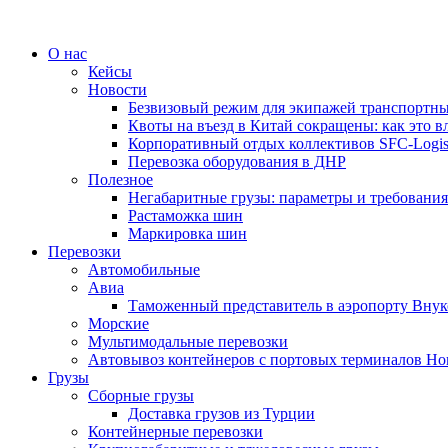
О нас
Кейсы
Новости
Безвизовый режим для экипажей транспортны
Квоты на въезд в Китай сокращены: как это в
Корпоративный отдых коллективов SFC-Logi
Перевозка оборудования в ДНР
Полезное
Негабаритные грузы: параметры и требования
Растаможка шин
Маркировка шин
Перевозки
Автомобильные
Авиа
Таможенный представитель в аэропорту Внук
Морские
Мультимодальные перевозки
Автовывоз контейнеров с портовых терминалов Но
Грузы
Сборные грузы
Доставка грузов из Турции
Контейнерные перевозки