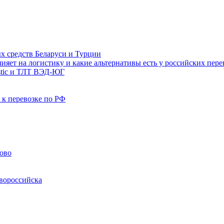
х средств Беларуси и Турции
лияет на логистику и какие альтернативы есть у российских пер
stic и ТЛТ ВЭД-ЮГ
 к перевозке по РФ
ово
вороссийска