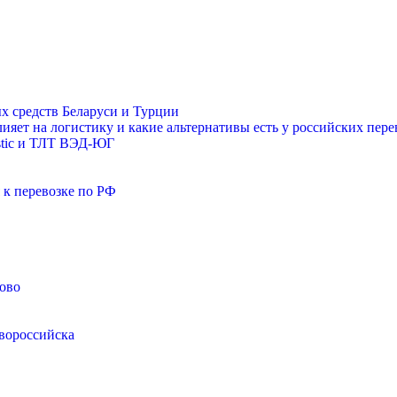
х средств Беларуси и Турции
лияет на логистику и какие альтернативы есть у российских пер
stic и ТЛТ ВЭД-ЮГ
 к перевозке по РФ
ово
вороссийска