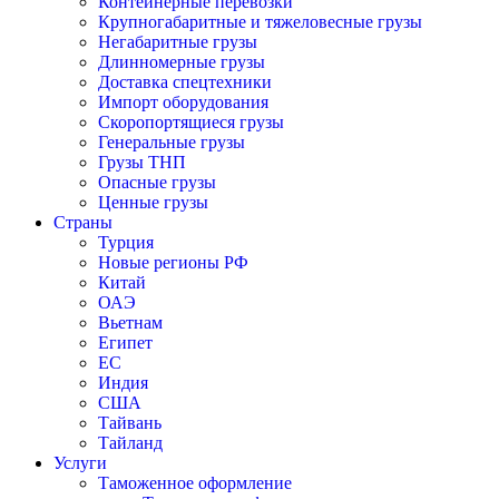
Контейнерные перевозки
Крупногабаритные и тяжеловесные грузы
Негабаритные грузы
Длинномерные грузы
Доставка спецтехники
Импорт оборудования
Скоропортящиеся грузы
Генеральные грузы
Грузы ТНП
Опасные грузы
Ценные грузы
Страны
Турция
Новые регионы РФ
Китай
ОАЭ
Вьетнам
Египет
ЕС
Индия
США
Тайвань
Тайланд
Услуги
Таможенное оформление