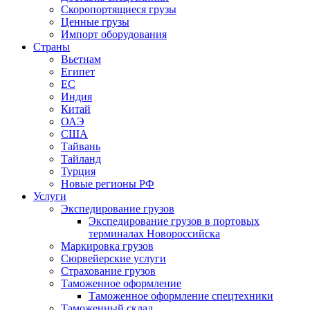
Скоропортящиеся грузы
Ценные грузы
Импорт оборудования
Страны
Вьетнам
Египет
ЕС
Индия
Китай
ОАЭ
США
Тайвань
Тайланд
Турция
Новые регионы РФ
Услуги
Экспедирование грузов
Экспедирование грузов в портовых
терминалах Новороссийска
Маркировка грузов
Сюрвейерские услуги
Страхование грузов
Таможенное оформление
Таможенное оформление спецтехники
Таможенный склад