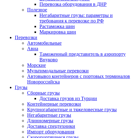
Перевозка оборудования в ДНР
Полезное
Негабаритные грузы: параметры и
требования к перевозке по РФ
Растаможка шин
Маркировка шин
Перевозки
Автомобильные
Авиа
Таможенный представитель в аэропорту
Внуково
Морские
Мультимодальные перевозки
Автовывоз контейнеров с портовых терминалов
Новороссийска
Грузы
Сборные грузы
Доставка грузов из Турции
Контейнерные перевозки
Крупногабаритные и тяжеловесные грузы
Негабаритные грузы
Длинномерные грузы
Доставка спецтехники
Импорт оборудования
Скоропортящиеся грузы