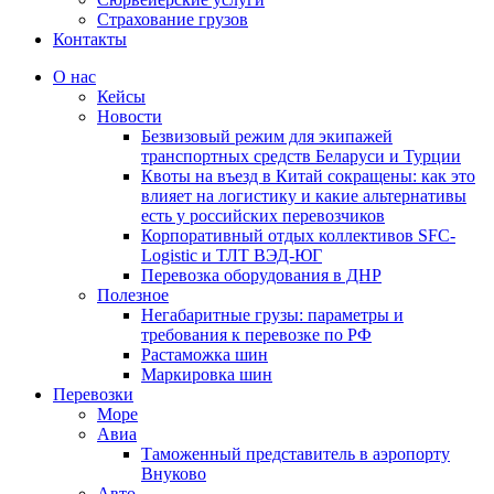
Страхование грузов
Контакты
О нас
Кейсы
Новости
Безвизовый режим для экипажей
транспортных средств Беларуси и Турции
Квоты на въезд в Китай сокращены: как это
влияет на логистику и какие альтернативы
есть у российских перевозчиков
Корпоративный отдых коллективов SFC-
Logistic и ТЛТ ВЭД-ЮГ
Перевозка оборудования в ДНР
Полезное
Негабаритные грузы: параметры и
требования к перевозке по РФ
Растаможка шин
Маркировка шин
Перевозки
Море
Авиа
Таможенный представитель в аэропорту
Внуково
Авто