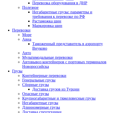
Перевозка оборудования в ДНР
Полезное
Негабаритные грузы: параметры и
требования к перевозке по РФ
Растаможка шин
Маркировка шин
Перевозки
Море
Авиа
Таможенный представитель в аэропорту
Внуково
Авто
Мультимодальные перевозки
Автовывоз контейнеров с портовых терминалов
Новороссийска
Грузы
Контейнерные перевозки
Генеральные грузы
Сборные грузы
Доставка грузов из Турции
Опасные грузы
Крупногабаритные и тяжеловесные грузы
Негабаритные грузы
Длинномерные грузы
Доставка спецтехники