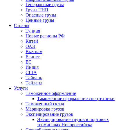
Генеральные грузы
Грузы ТНП
Опасные грузы
Ценные грузы
Страны
Турция
Новые регионы РФ
Китай
ОАЭ
Вьетнам
Египет
ЕС
Индия
США
Тайвань
Тайланд
Услуги
Таможенное оформление
Таможенное оформление спецтехники
Таможенный склад
Маркировка грузов
Экспедирование грузов
Экспедирование грузов в портовых
терминалах Новороссийска
Сюрвейерские услуги